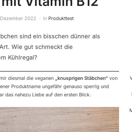
mit Vitamin B12
 Dezember 2022
in
Produkttest
äbchen sind ein bisschen dünner als
 Art. Wie gut schmeckt die
em Kühlregal?
 mir diesmal die veganen
„knusprigen Stäbchen“
von
 jener Produktname ungefähr genauso sperrig und
war das nahezu Liebe auf den ersten Blick.
M