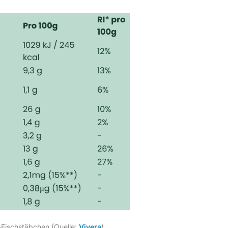
-Fischstäbchen (Quelle:
Vivera
)