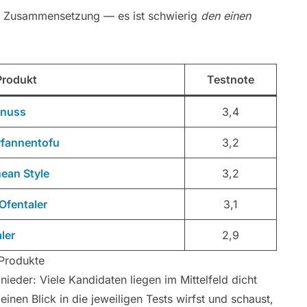
nz, Zusammensetzung — es ist schwierig
den einen
Produkt
Testnote
enuss
3,4
Pfannentofu
3,2
nean Style
3,2
 Ofentaler
3,1
ler
2,9
 Produkte
ieder: Viele Kandidaten liegen im Mittelfeld dicht
inen Blick in die jeweiligen Tests wirfst und schaust,