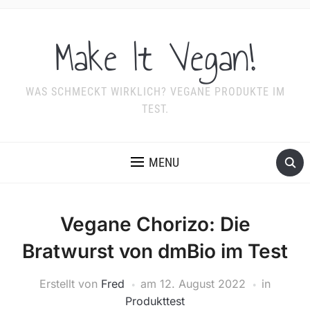
Make It Vegan!
WAS SCHMECKT WIRKLICH? VEGANE PRODUKTE IM
TEST.
MENU
Vegane Chorizo: Die
Bratwurst von dmBio im Test
Erstellt von
Fred
am
12. August 2022
in
Produkttest