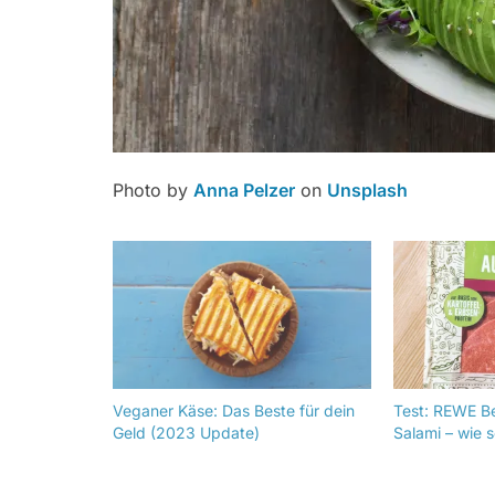
Photo by
Anna Pelzer
on
Unsplash
Veganer Käse: Das Beste für dein
Test: REWE B
Geld (2023 Update)
Salami – wie 