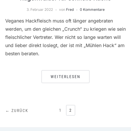
3. Februar 2022
von
Fred
0 Kommentare
Veganes Hackfleisch muss oft länger angebraten
werden, um den gleichen „Crunch“ zu kriegen wie sein
fleischlicher Vertreter. Wer nicht so lange warten will
und lieber direkt loslegt, der ist mit „Mühlen Hack“ am
besten beraten.
WEITERLESEN
SEITENNUMMERIERUNG
1
2
← ZURÜCK
DER
BEITRÄGE